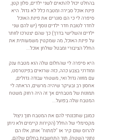
בהחלט יכול להתאים לשני ילדים, סלון קטן, 
פינת אוכל סבירה ומטבח כלל לא גדול. היא 
סיפרה לי כי הם סוגרים את פינת האוכל 
לחדר לטובת חדר ילדים נוסף (יש להם שני 
ילדים והשלישי בדרך) כך שהם יצטרכו לוותר 
על פינת האוכל, מה שמקטין משמעותית את 
החלל הציבורי ומבטל שולחן אוכל...
היא סיפרה לי שהחלום שלה הוא מטבח ענק 
ומודרני בצבע כהה, כזה שרואים בפינטרסט, 
עם מזווה גדול ואי, משטחי עבודה גדולים, 
אחסון רב ובעיקר שיהיה מרשים, הראתה לי 
תמונות של מטבחים אך זה היה רחוק משטח 
המטבח שלה בפועל...
כמובן שתכננתי להם את המטבח תוך ניצול 
מקסימלי של החלל (הקירות קיימים ולא ניתן 
להרוס שום קיר או "למתוח" אותו, אלו הם 
נתוני השטח), תוך התחשבות בחלום שלהם, 