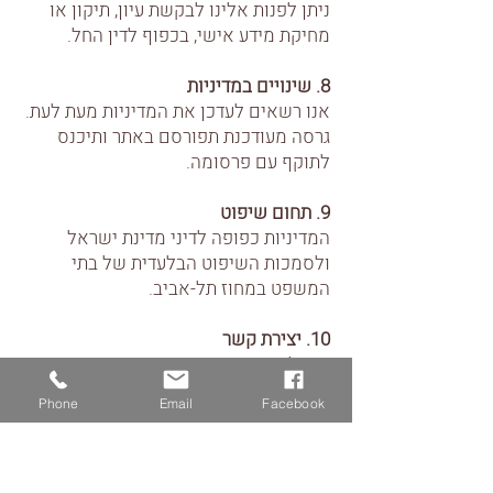
ניתן לפנות אלינו לבקשת עיון, תיקון או
מחיקת מידע אישי, בכפוף לדין החל.
8. שינויים במדיניות
אנו רשאים לעדכן את המדיניות מעת לעת.
גרסה מעודכנת תפורסם באתר ותיכנס
לתוקף עם פרסומה.
9. תחום שיפוט
המדיניות כפופה לדיני מדינת ישראל
ולסמכות השיפוט הבלעדית של בתי
המשפט במחוז תל-אביב.
10. יצירת קשר
דוא"ל:
rachelyt.design@gmail.com
נייד:
052-8672222
Phone
Email
Facebook
רחלי צפרי - מעצבת פנים