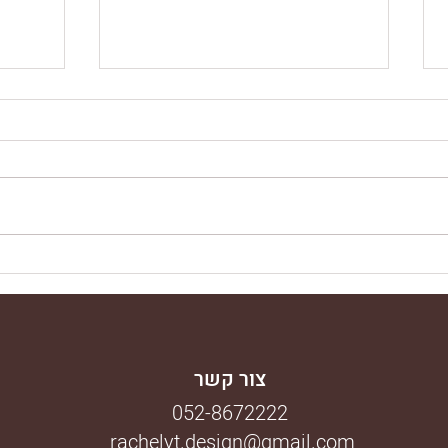
מדריך
טיפים והכוונה על סידור מדפים /
ספריות בבית
צור קשר
052-8672222
rachelyt.design@gmail.com