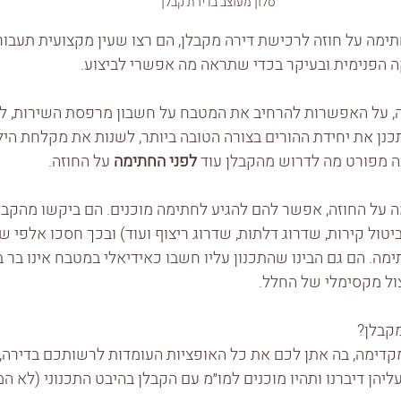
סלון מעוצב בדירת קבלן
חתימה על חוזה לרכישת דירה מקבלן, הם רצו שעין מקצועית תעבור 
ה הפנימית ובעיקר בכדי שתראה מה אפשרי לביצוע.
, על האפשרות להרחיב את המטבח על חשבון מרפסת השירות, לש
נן את יחידת ההורים בצורה הטובה ביותר, לשנות את מקלחת הילד
ה מפורט מה לדרוש מהקבלן עוד 
לפני החתימה
 על החוזה.
 על החוזה, אפשר להם להגיע לחתימה מוכנים. הם ביקשו מהקבלן 
יטול קירות, שדרוג דלתות, שדרוג ריצוף ועוד) ובכך חסכו אלפי ש
ה. הם גם הבינו שהתכנון עליו חשבו כאידיאלי במטבח אינו בר ביצ
צול מקסימלי של החלל.
קבלן?
דימה, בה אתן לכם את כל האופציות העומדות לרשותכם בדירה,
יהן דיברנו ותהיו מוכנים למו״מ עם הקבלן בהיבט התכנוני (לא ה