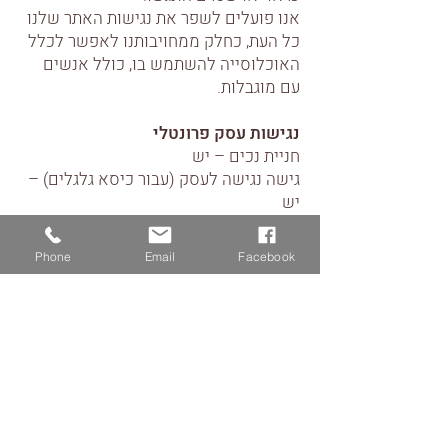
אנו פועלים לשפר את נגישות האתר שלנו
כל העת, כחלק ממחויבותנו לאפשר לכלל
האוכלוסייה להשתמש בו, כולל אנשים
עם מוגבלות.
נגישות עסק פרונטלי
חניית נכים – יש
גישה נגישה לעסק (עבור כיסא גלגלים) –
יש
שירותי נכים – יש
מעליות – יש
Phone
Email
Facebook
יצירת קשר בנושא נגישות
במידה ונתקלתם בבעיה בנושא נגישות
באתר, נשמח לקבל הערות ובקשות
באמצעות פנייה לרכז הנגישות שלנו:
על מנת שנוכל לטפל בבעיה בדרך הטובה
ביותר, אנו ממליצים מאוד לצרף פרטים
מלאים ככל שניתן: